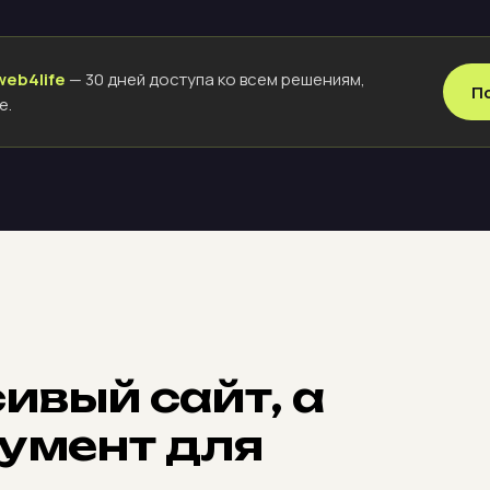
web4life
— 30 дней доступа ко всем решениям,
П
е.
ивый сайт, а
умент для