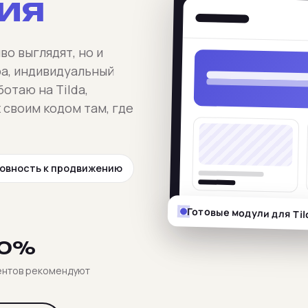
ия
во выглядят, но и
ра, индивидуальный
ботаю на Tilda,
 своим кодом там, где
овность к продвижению
Готовые модули для Til
0%
ентов рекомендуют