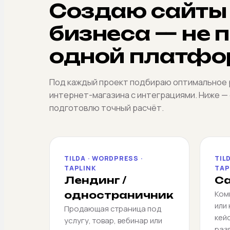
Создаю сайты
бизнеса — не 
одной платфо
Под каждый проект подбираю оптимальное р
интернет-магазина с интеграциями. Ниже —
подготовлю точный расчёт.
TILDA · WORDPRESS ·
TIL
TAPLINK
TAP
Лендинг /
Са
Ком
одностраничник
или 
Продающая страница под
кейс
услугу, товар, вебинар или
раз