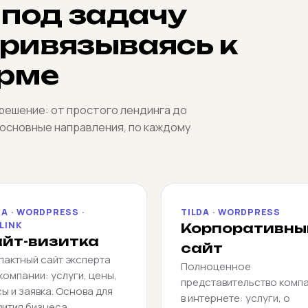
 под задачу
привязываясь к
рме
ешение: от простого лендинга до
 основные направления, по каждому
DA · WORDPRESS ·
TILDA · WORDPRESS
LINK
Корпоративны
йт-визитка
сайт
пактный сайт эксперта
Полноценное
компании: услуги, цены,
представительство комп
ы и заявка. Основа для
в интернете: услуги, о
вития бизнеса.