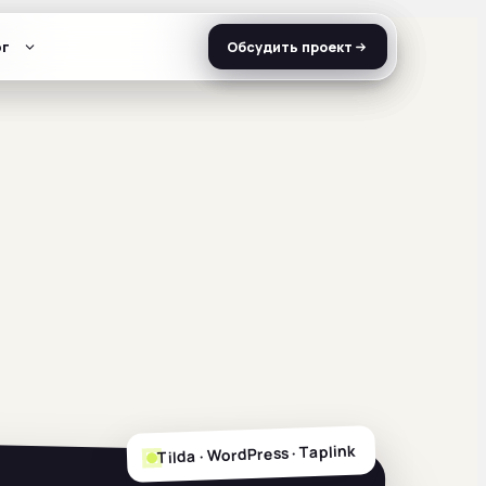
г
г
г
Обсудить проект
Обсудить проект
Обсудить проект
Tilda · WordPress · Taplink