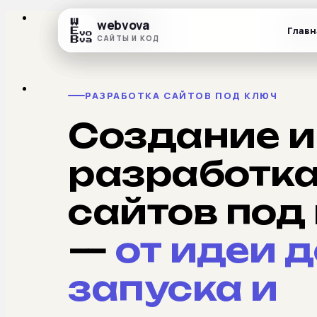
webvova
webvova
webvova
Главн
Главн
Главн
САЙТЫ И КОД
САЙТЫ И КОД
САЙТЫ И КОД
РАЗРАБОТКА САЙТОВ ПОД КЛЮЧ
Создание и
разработк
сайтов под
—
от идеи д
запуска и