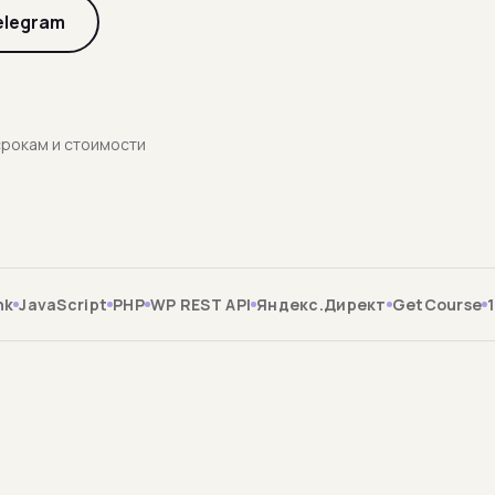
elegram
срокам и стоимости
nk
JavaScript
PHP
WP REST API
Яндекс.Директ
GetCourse