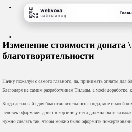
webvova
webvova
webvova
Главн
Главн
Главн
САЙТЫ И КОД
САЙТЫ И КОД
САЙТЫ И КОД
Изменение стоимости доната \
благотворительности
Начну пожалуй с самого главного, да, принимать оплаты для б
Благодаря не самим разработчикам Тильды, а моей доработке, 
Когда делал сайт для благотворительного фонда, мне и моей к
человек оформляет донат в корзине у него должна быть возмож
нужно сделать так, чтобы можно было оформить пожертвовани