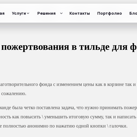
ая
ая
ая
Услуги
Услуги
Услуги
Решения
Решения
Решения
Контакты
Контакты
Контакты
Портфолио
Портфолио
Портфолио
Бло
Бло
Бло
 пожертвования в тильде для 
лаготворительного фонда с изменением цены как в корзине так и
к сожалению.
оманде была четко поставлена задача, что нужно принимать поже
ность как повысить \ уменьшить итоговую сумму, так и написать
е полностью анонимно по нажатию одной кнопки \ галочки.