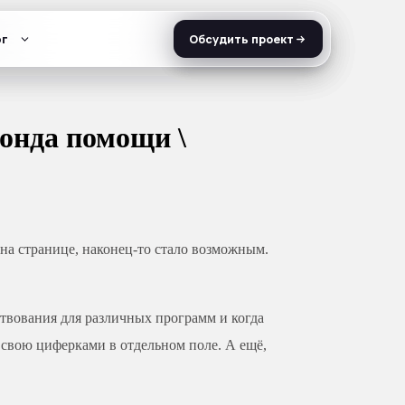
г
г
г
Обсудить проект
Обсудить проект
Обсудить проект
фонда помощи \
 на странице, наконец-то стало возможным.
ртвования для различных программ и когда
 свою циферками в отдельном поле. А ещё,